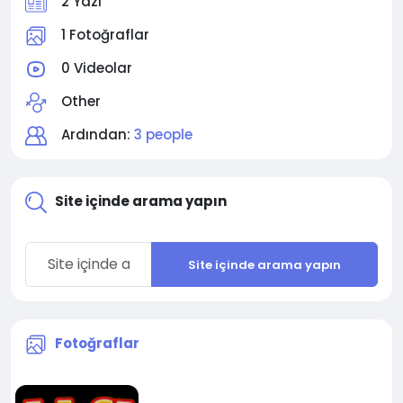
2 Yazı
1 Fotoğraflar
0 Videolar
Other
Ardından:
3 people
Site içinde arama yapın
Site içinde arama yapın
Fotoğraflar