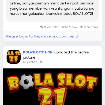
online, banyak pemain mencari tempat bermain
yang bisa memberikan keuntungan nyata tanpa
harus mengeluarkan banyak modal. BOLASLOT21
hadir sebagai jawaban dari kebutuhan tersebut.
Sebagai agen slot modal kecil untung besar,
0 Yorumlar
5K Views
0 önizleme
BOLASLOT21 menawarkan...
Please log in to like, share and comment!
updated the profile
BOLASLOT21 HOKI
picture
bir yıl önce
-