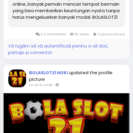
online, banyak pemain mencari tempat bermain
yang bisa memberikan keuntungan nyata tanpa
harus mengeluarkan banyak modal. BOLASLOT21
hadir sebagai jawaban dari kebutuhan tersebut.
Sebagai agen slot modal kecil untung besar,
0 Commentarii
5K Views
0 previzualizare
BOLASLOT21 menawarkan...
Vă rugăm să vă autentificați pentru a vă dori,
partaja și comenta!
updated the profile
BOLASLOT21 HOKI
picture
un an în urmă
-