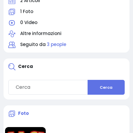
2 Articoli
1 Foto
0 Video
Altre informazioni
Seguito da
3 people
Cerca
Cerca
Foto