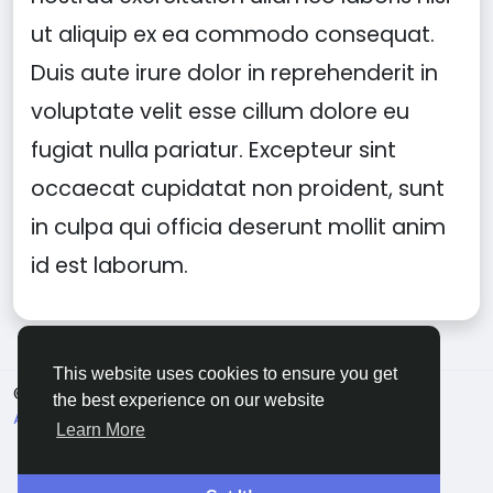
ut aliquip ex ea commodo consequat.
Duis aute irure dolor in reprehenderit in
voluptate velit esse cillum dolore eu
fugiat nulla pariatur. Excepteur sint
occaecat cupidatat non proident, sunt
in culpa qui officia deserunt mollit anim
id est laborum.
This website uses cookies to ensure you get
© 2026 MakeNewFriend
English
the best experience on our website
About
Terms
Privacy
Contact Us
Directory
Learn More