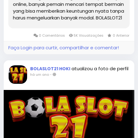
online, banyak pemain mencari tempat bermain
yang bisa memberikan keuntungan nyata tanpa
harus mengeluarkan banyak modal. BOLASLOT21
hadir sebagai jawaban dari kebutuhan tersebut.
Sebagai agen slot modal kecil untung besar,
0 Comentários
5K Visualizações
0 Anterior
BOLASLOT21 menawarkan...
Faça Login para curtir, compartilhar e comentar!
atualizou a foto de perfil
BOLASLOT21 HOKI
há um ano
-