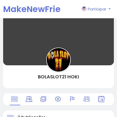
MakeNewFrie
Participar
nd
BOLASLOT21 HOKI