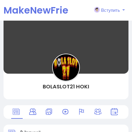
MakeNewFrie
Вступить
nd
BOLASLOT21 HOKI