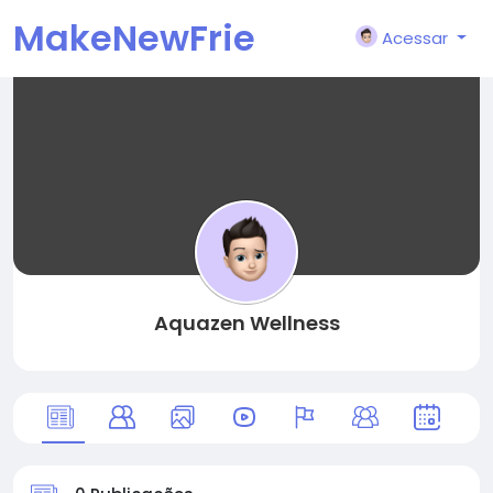
MakeNewFrie
Acessar
nd
Aquazen Wellness