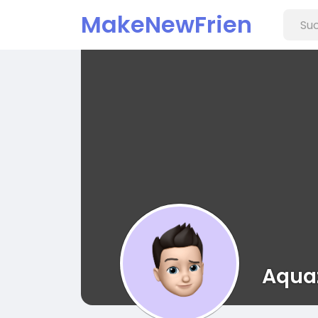
MakeNewFrien
d
Aqua