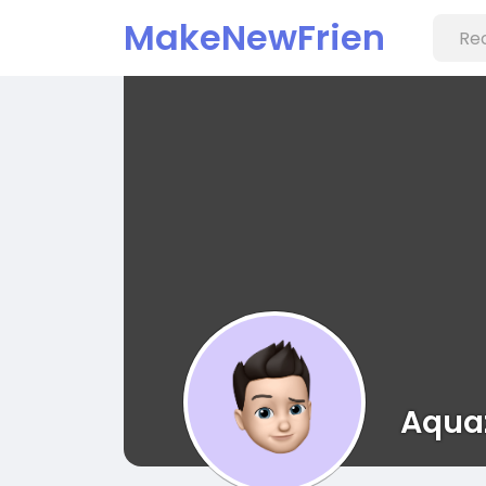
MakeNewFrien
d
Aqua