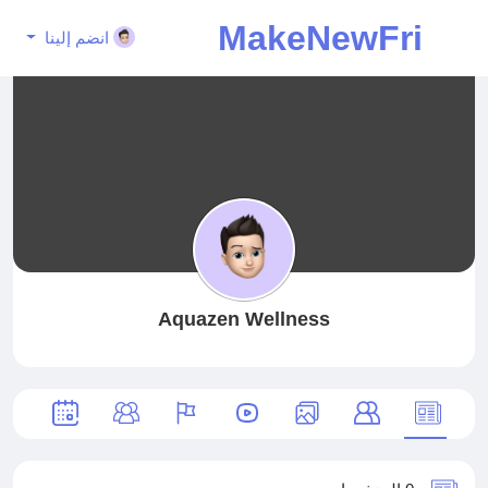
MakeNewFri
انضم إلينا
end
Aquazen Wellness