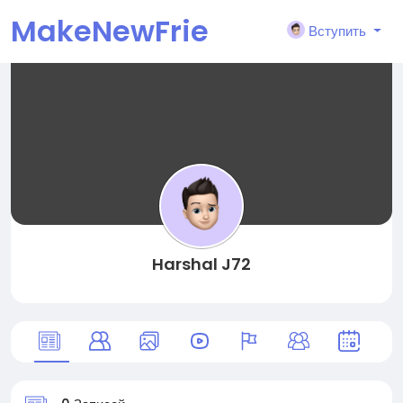
MakeNewFrie
Вступить
nd
Harshal J72