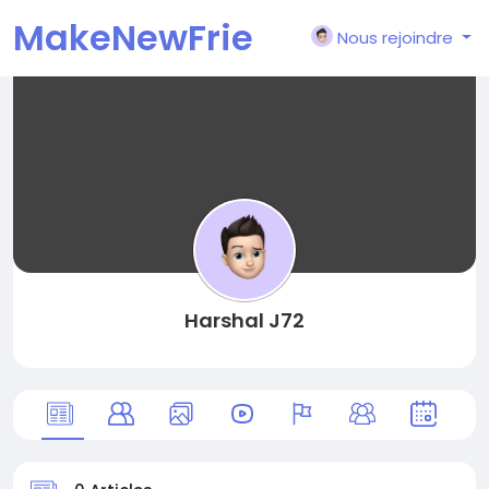
MakeNewFrie
Nous rejoindre
nd
Harshal J72