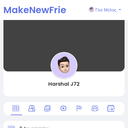
MakeNewFrie
Γίνε Μέλος
nd
Harshal J72