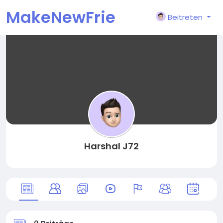
MakeNewFrie
Beitreten
nd
Harshal J72