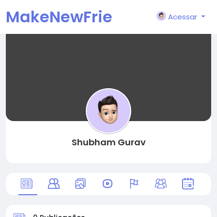
MakeNewFrie
Acessar
nd
Shubham Gurav