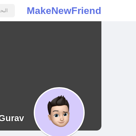
MakeNewFriend
Gurav