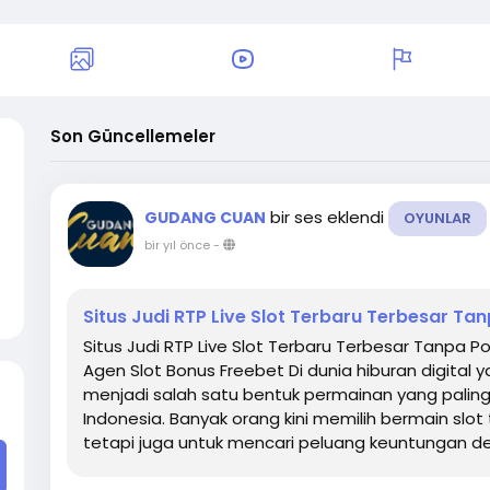
Son Güncellemeler
bir ses eklendi
GUDANG CUAN
OYUNLAR
bir yıl önce
-
Situs Judi RTP Live Slot Terbaru Terbesar
Situs Judi RTP Live Slot Terbaru Terbesar Tan
Agen Slot Bonus Freebet Di dunia hiburan digital 
menjadi salah satu bentuk permainan yang paling
Indonesia. Banyak orang kini memilih bermain slot
tetapi juga untuk mencari peluang keuntungan de