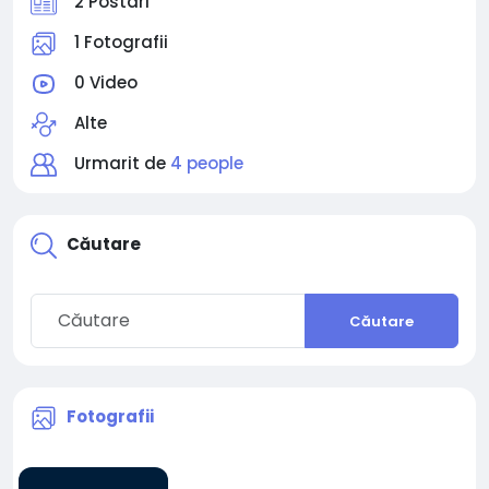
2 Postari
1 Fotografii
0 Video
Alte
Urmarit de
4 people
Căutare
Căutare
Fotografii