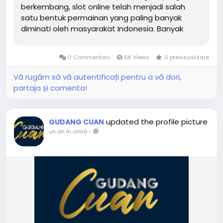
berkembang, slot online telah menjadi salah
satu bentuk permainan yang paling banyak
diminati oleh masyarakat Indonesia. Banyak
orang kini memilih bermain slot tidak hanya
untuk mengisi waktu luang, tetapi juga untuk
0 Commentarii
6K Views
0 previzualizare
mencari peluang keuntungan dengan modal...
Vă rugăm să vă autentificați pentru a vă dori,
partaja și comenta!
updated the profile picture
GUDANG CUAN
un an în urmă
-