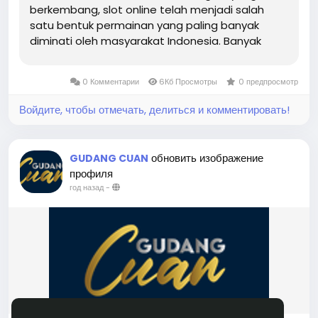
berkembang, slot online telah menjadi salah
satu bentuk permainan yang paling banyak
diminati oleh masyarakat Indonesia. Banyak
orang kini memilih bermain slot tidak hanya
untuk mengisi waktu luang, tetapi juga untuk
0 Комментарии
6Кб Просмотры
0 предпросмотр
mencari peluang keuntungan dengan modal...
Войдите, чтобы отмечать, делиться и комментировать!
обновить изображение
GUDANG CUAN
профиля
год назад
-