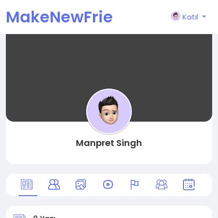
MakeNewFrie
Katıl
nd
Manpret Singh