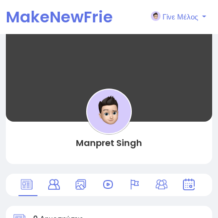
MakeNewFrie
Γίνε Μέλος
nd
Manpret Singh