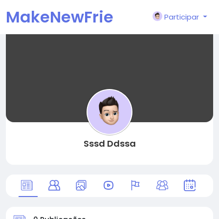
MakeNewFrie
Participar
nd
Sssd Ddssa