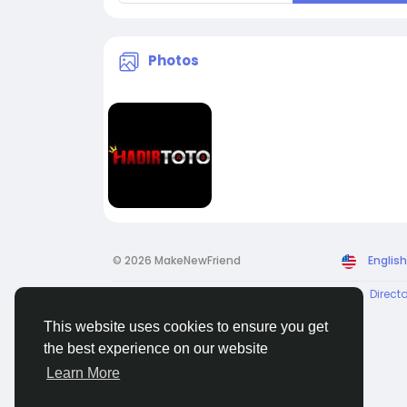
Photos
© 2026 MakeNewFriend
English
About
Terms
Privacy
Contact Us
Direct
This website uses cookies to ensure you get
the best experience on our website
Learn More