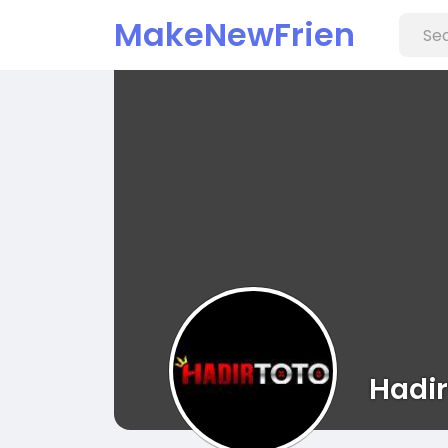
MakeNewFrien
d
Hadir