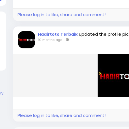
Please log in to like, share and comment!
updated the profile pic
Hadirtoto Terbaik
10 months ago
-
ory
Please log in to like, share and comment!