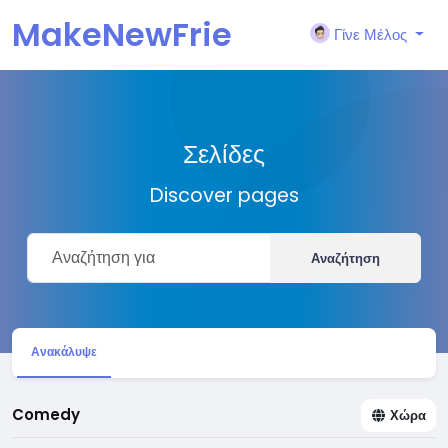
MakeNewFrie
Γίνε Μέλος
nd
Σελίδες
Discover pages
Αναζήτηση
Ανακάλυψε
Comedy
Χώρα